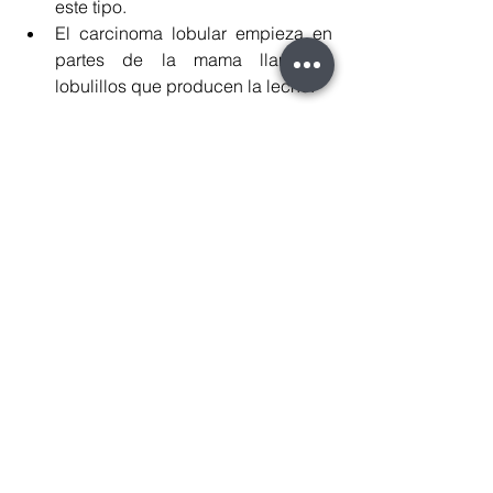
este tipo.
El carcinoma lobular empieza en 
partes de la mama llamados 
lobulillos que producen la leche.
Según los resultados de la biopsia, 
usted puede necesitar cirugía o 
tratamiento posterior.
Su médico analizará con usted los 
resultados de la biopsia.
Riesgos
Existe una pequeña posibilidad de 
infección en el lugar de la inyección o 
incisión. El sangrado en exceso es 
poco frecuente.