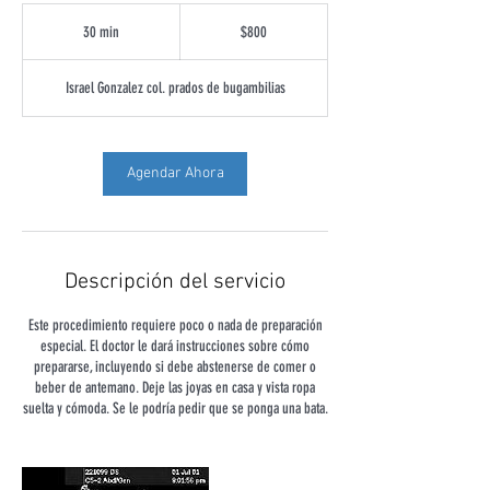
800
pesos
30 min
3
$800
mexicanos
0
Israel Gonzalez col. prados de bugambilias
m
i
n
Agendar Ahora
Descripción del servicio
Este procedimiento requiere poco o nada de preparación
especial. El doctor le dará instrucciones sobre cómo
prepararse, incluyendo si debe abstenerse de comer o
beber de antemano. Deje las joyas en casa y vista ropa
suelta y cómoda. Se le podría pedir que se ponga una bata.