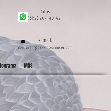
Citas
(662) 207-40-92
e-mail:
contacto@cazamoscancer.com
alograma
MAS