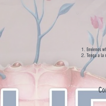
Envíenos w
Tenga a la 
Co