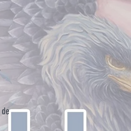
.
 de